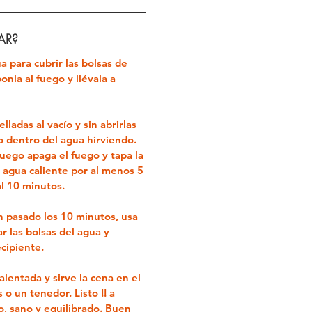
AR?
a para cubrir las bolsas de
onla al fuego y llévala a
lladas al vacío y sin abrirlas
do dentro del agua hirviendo.
luego apaga el fuego y tapa la
l agua caliente por al menos 5
al 10 minutos.
 pasado los 10 minutos, usa
r las bolsas del agua y
ecipiente.
alentada y sirve la cena en el
 o un tenedor. Listo !! a
co, sano y equilibrado. Buen