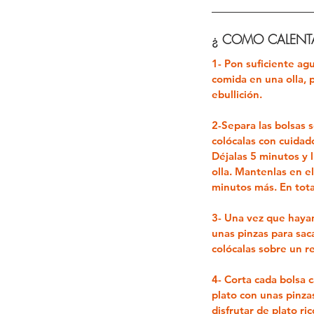
¿ COMO CALENT
1-
Pon suficiente agu
comida en una olla, p
ebullición.
2-
Separa las bolsas se
colócalas con cuida
Déjalas 5 minutos y 
olla. Mantenlas en e
minutos más. En tot
3-
Una vez que hayan
unas pinzas para saca
colócalas sobre un r
4-
Corta cada bolsa c
plato con unas pinzas
disfrutar de plato ri