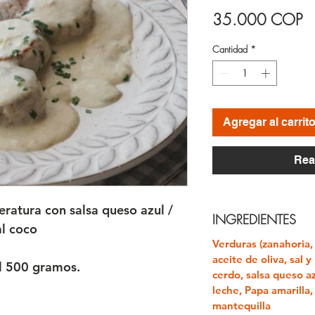
Pr
35.000 COP
Cantidad
*
Agregar al carrit
Rea
ratura con salsa queso azul /
INGREDIENTES
al coco
Verduras
(zanahoria,
aceite de oliva, sal 
al 500 gramos.
cerdo
, salsa queso a
leche,
Papa amarilla,
mantequilla