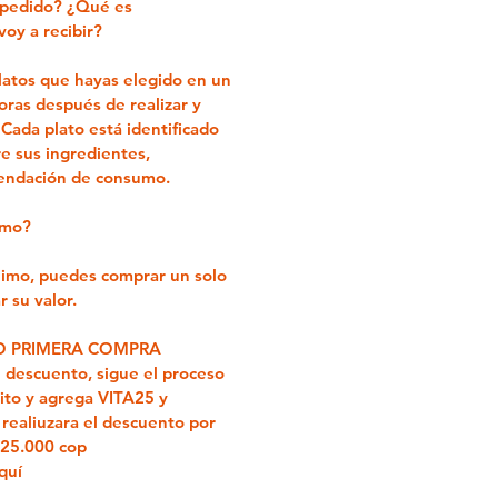
 pedido? ¿Qué es
oy a recibir?
platos que hayas elegido en un
oras después de realizar y
 Cada plato está identificado
e sus ingredientes,
endación de consumo.
imo?
imo, puedes comprar un solo
 su valor.
 PRIMERA COMPRA
ón descuento, sigue el proceso
ito y agrega
VITA25
y
realiuzara el descuento por
$25.000 cop
quí