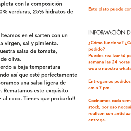
pleta con la composición
Este plato puede co
50% verduras, 25% hidratos de
INFORMACIÓN DE
alteamos en el sarten con un
¿Cómo funciona? ¿C
a virgen, sal y pimienta.
pedido?
uestra salsa de tomate,
Puedes realizar tú pe
de oliva.
semana las 24 horas 
cerdo a baja temperatura
web o nuestro wha
ando así que esté perfectamente
Entregamos pedido
poramos una salsa ligera de
am a 7 pm.
e. Rematamos este exquisito
z al coco. Tienes que probarlo!!
Cocinamos cada sema
stock, por eso neces
realicen con anticip
entrega.