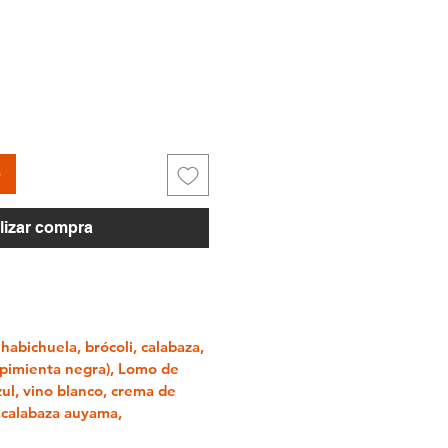
ecio
o
lizar compra
 habichuela, brócoli, calabaza,
y pimienta negra),
Lomo de
zul, vino blanco, crema de
calabaza auyama,