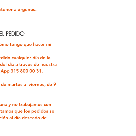
ntener alérgenos.
L PEDIDO
ómo tengo que hacer mi
dido cualquier día de la
del día a través de nuestra
tsApp
315 800 00 31.
s de
martes a viernes, de 9
na y no trabajamos con
itamos que los pedidos se
ación al día deseado de