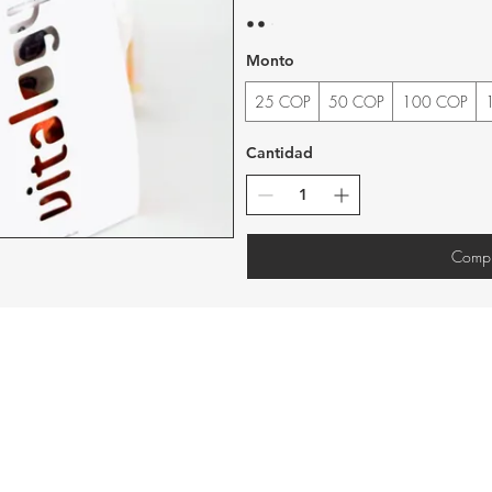
Monto
25 COP
50 COP
100 COP
Cantidad
Compr