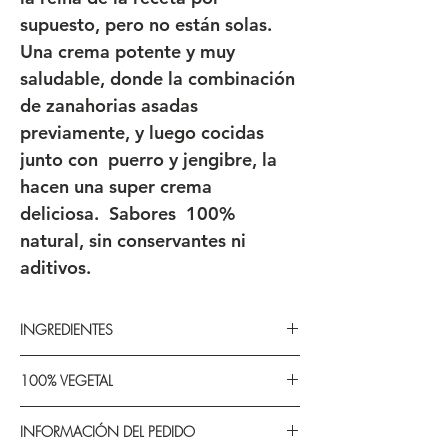
supuesto, pero no están solas.
Una crema potente y muy
saludable, donde la combinación
de zanahorias asadas
previamente, y luego cocidas
junto con puerro y jengibre, la
hacen una super crema
deliciosa. Sabores 100%
natural, sin conservantes ni
aditivos.
INGREDIENTES
Verduras
(zanahoria, cebolla blanca,
100% VEGETAL
puerros , ajo y papas), aceite de oliva,
sal y pimienta negra y cilantro. Caldo
Para veganos, para vegetarianos y para
ligero de verduras.
INFORMACIÓN DEL PEDIDO
todos aquellos que quieran comer