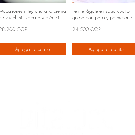
Macarrones integrales a la crema
Penne Rigate en salsa cuatro
de zucchini, zapallo y brócoli
queso con pollo y parmesano
Precio
Precio
28.200 COP
24.500 COP
Agregar al carrito
Agregar al carrito