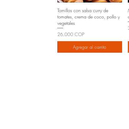
Tornillos con salsa curry de
tomates, crema de coco, pollo y
vegetales
Precio
26.000 COP
Agregar al carrito
¿NECESITAS AYUDA?
Pedidos y envíos