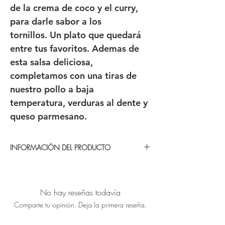
de la crema de coco y el curry,
para darle sabor a los
tornillos. Un plato que quedará
entre tus favoritos. Ademas de
esta salsa deliciosa,
completamos con una tiras de
nuestro pollo a baja
temperatura, verduras al dente y
queso parmesano.
INFORMACIÓN DEL PRODUCTO
CONSERVACIÓN
Plato refrigerados: De 0º C a 4º C
Durabilidad 7 días en nevera
No hay reseñas todavía
Envasado al vacio en bolsas especiales
Comparte tu opinión. Deja la primera reseña.
para alimentación termoresistentes
100 % seguras