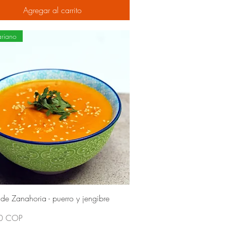
Agregar al carrito
ariano
e Zanahoria - puerro y jengibre
0 COP