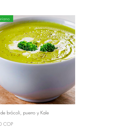
ariano
e brócoli, puerro y Kale
0 COP