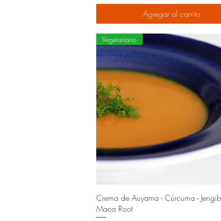
Agregar al carrito
Vegetariano
Crema de Auyama - Cúrcuma - Jengibr
Maca Root