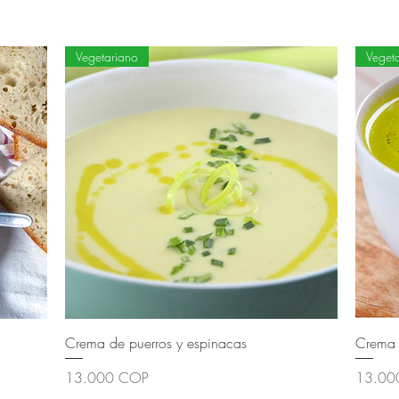
Vegetariano
Veget
Crema de puerros y espinacas
Crema d
Precio
Precio
13.000 COP
13.00