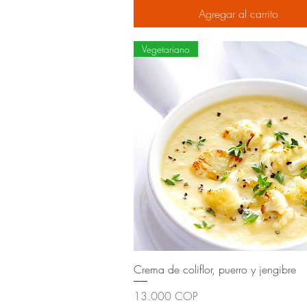
Agregar al carrito
Vegetariano
Crema de coliflor, puerro y jengibre
Precio
13.000 COP