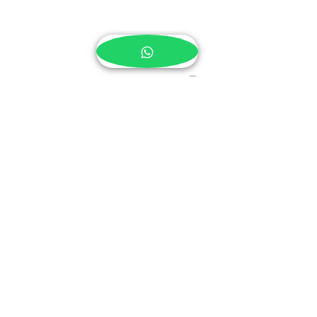
¿NECESITAS AYUDA?
Pedidos y envíos
Programa de referidos
Contacto
Tarjeta regalo
BOX SEMANAL