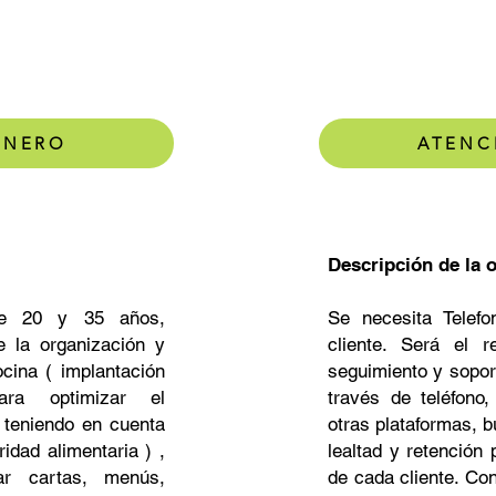
S COCINERO
ATENC
Descripción de la o
re 20 y 35 años,
Se necesita Telefo
e la organización y
cliente. Será el r
cina ( implantación
seguimiento y soport
ra optimizar el
través de teléfono
 teniendo en cuenta
otras plataformas, 
idad alimentaria ) ,
lealtad y retención
ar cartas, menús,
de cada cliente. Co