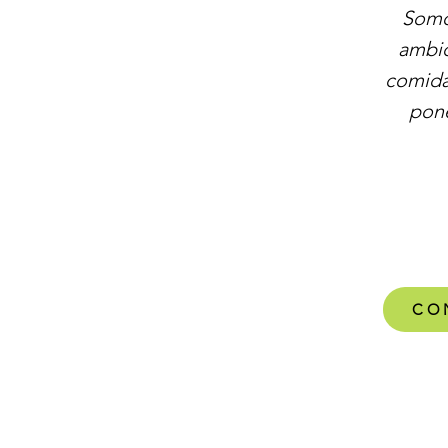
Somo
ambic
comida
pone
CO