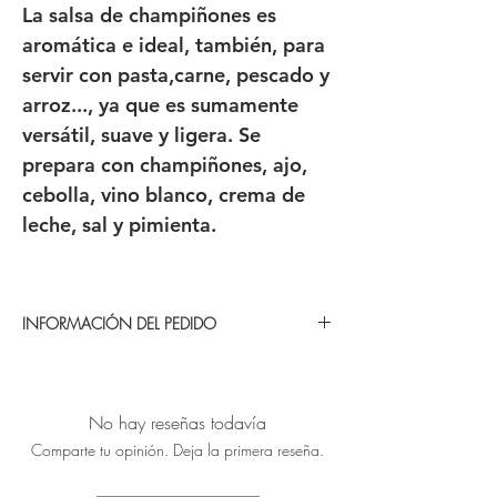
La salsa de champiñones es
aromática e ideal, también, para
servir con pasta,carne, pescado y
arroz..., ya que es sumamente
versátil, suave y ligera. Se
prepara con champiñones, ajo,
cebolla, vino blanco, crema de
leche, sal y pimienta.
INFORMACIÓN DEL PEDIDO
¿Cómo funciona? ¿Cómo tengo que
hacer mi pedido?
No hay reseñas todavía
Puedes realizar tú pedido cualquier día
Comparte tu opinión. Deja la primera reseña.
de la semana las 24 horas del día a
través de nuestra web o nuestro