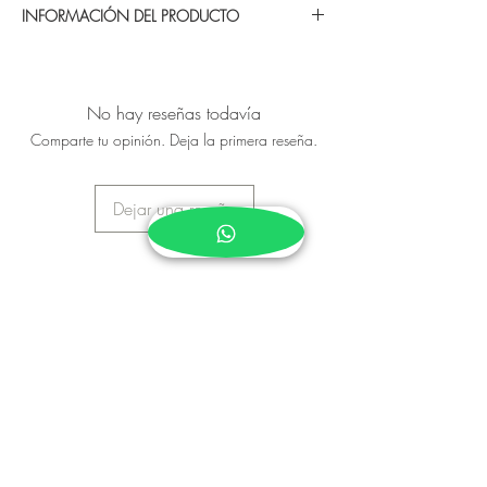
INFORMACIÓN DEL PRODUCTO
Se entrega el dia viernes 22 de
diciembre o el viernes 29 de diciembre
No hay reseñas todavía
Este producto es fresco (no congelado)
Comparte tu opinión. Deja la primera reseña.
, llega envasado al vacío y refrigerado
Cortado en 8 porciones iguales
Peso total 3 libras aproximadamente
Dejar una reseña
Se puede consumir caliente o frio
No incluye ningun acompañamiento ni
salsa
Se entrega el dia viernes 22 de
diciembre o el viernes 29 de diciembre