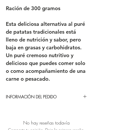
Ración de 300 gramos
Esta deliciosa alternativa al puré
de patatas tradicionales está
lleno de nutrición y sabor, pero
baja en grasas y carbohidratos.
Un puré cremoso nutritivo y
delicioso que puedes comer solo
o como acompañamiento de una
carne o pesacado.
INFORMACIÓN DEL PEDIDO
¿Cómo funciona? ¿Cómo tengo que
hacer mi pedido?
No hay reseñas todavía
Puedes realizar tú pedido cualquier día
Comparte tu opinión. Deja la primera reseña.