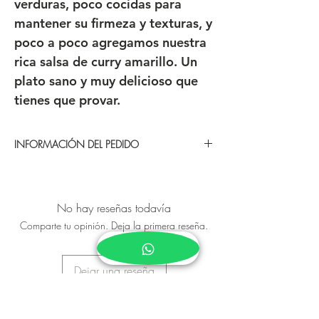
verduras, poco cocidas para
mantener su firmeza y texturas, y
poco a poco agregamos nuestra
rica salsa de curry amarillo. Un
plato sano y muy delicioso que
tienes que provar.
INFORMACIÓN DEL PEDIDO
¿Cómo funciona? ¿Cómo tengo que
hacer mi pedido?
Puedes realizar tú pedido cualquier día
No hay reseñas todavía
de la semana las 24 horas del día a
Comparte tu opinión. Deja la primera reseña.
través de nuestra web o nuestro
whatsApp
315 800 00 31.
Dejar una reseña
Entregamos pedidos de
martes a
viernes, de 9 am a 7 pm.