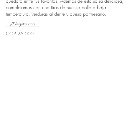
quedará entre tus favoritos. Ademas de esta salsa deliciosa,
completamos con una tiras de nuestro pollo a baja
temperatura, verduras al dente y queso parmesano.
Vegetariano
COP 26,000
¿NECESITAS AYUDA?
Pedidos y envíos
Programa de referidos