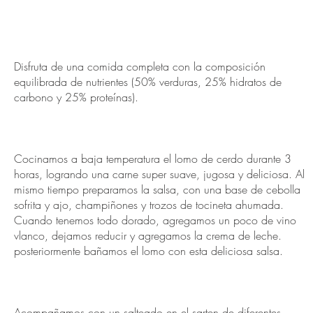
Disfruta de una comida completa con la composición
equilibrada de nutrientes (50% verduras, 25% hidratos de
carbono y 25% proteínas).
Cocinamos a baja temperatura el lomo de cerdo durante 3
horas, logrando una carne super suave, jugosa y deliciosa. Al
mismo tiempo preparamos la salsa, con una base de cebolla
sofrita y ajo, champiñones y trozos de tocineta ahumada.
Cuando tenemos todo dorado, agregamos un poco de vino
vlanco, dejamos reducir y agregamos la crema de leche.
posteriormente bañamos el lomo con esta deliciosa salsa.
Acompañamos con un salteado en el sarten de diferentes