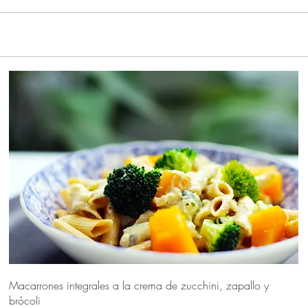
Macarrones integrales a la crema de zucchini, zapallo y
brócoli