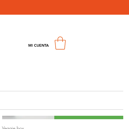
MI CUENTA
Veggie box