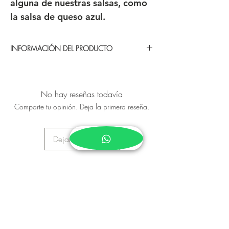
alguna de nuestras salsas, como
la salsa de queso azul.
INFORMACIÓN DEL PRODUCTO
Se entrega el dia viernes 22 de
diciembre o el viernes 29 de diciembre
No hay reseñas todavía
Este producto es fresco (no congelado)
Comparte tu opinión. Deja la primera reseña.
, llega envasado al vacío y refrigerado
Cortado en 8 porciones iguales
Peso total 3 libras aproximadamente
Dejar una reseña
Se puede consumir caliente o frio
No incluye ningun acompañamiento ni
salsa
Se entrega el dia viernes 22 de
diciembre o el viernes 29 de diciembre