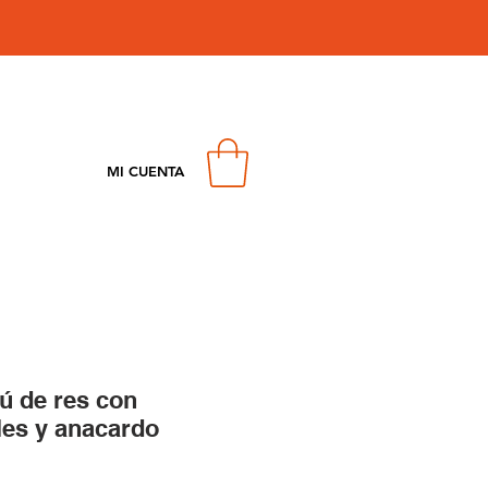
MI CUENTA
ú de res con
les y anacardo