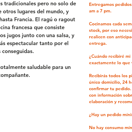
s tradicionales
pero no solo de
Entregamos pedido
am a 7 pm.
 otros lugares del mundo
, y
 hasta
Francia
. El ragú o ragout
Cocinamos cada sema
ocina francesa que consiste
stock, por eso neces
ios jugos
junto con una salsa, y
realicen con anticip
más
espectacular
tanto por el
entrega.
s conseguidas.
¿Cuándo recibiré mi
exactamente lo que v
 totalmente saludable para un
compañante.
Recibirás todos los 
único domicilio,
24 h
confirmar tu pedido
.
con información sobr
elaboración y recom
¿Hay un pedido mín
No hay consumo mín