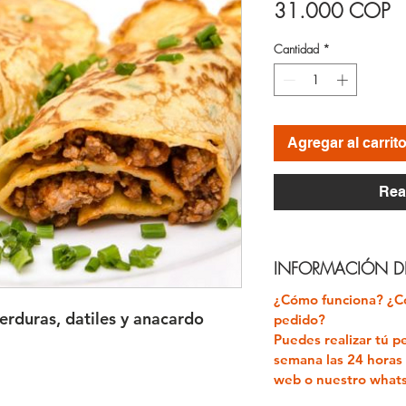
Pr
31.000 COP
Cantidad
*
Agregar al carrit
Rea
INFORMACIÓN DE
¿Cómo funciona? ¿C
erduras, datiles y anacardo
pedido?
Puedes realizar tú pe
semana las 24 horas 
web o nuestro wha